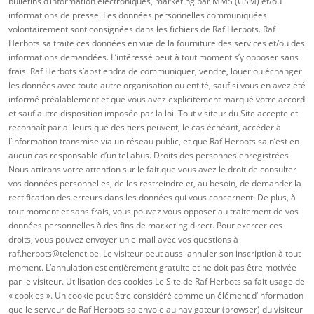
bulletins d’information électroniques, marketing par MMS (GSM) et/ou
informations de presse. Les données personnelles communiquées
volontairement sont consignées dans les fichiers de Raf Herbots. Raf
Herbots sa traite ces données en vue de la fourniture des services et/ou des
informations demandées. L’intéressé peut à tout moment s’y opposer sans
frais. Raf Herbots s’abstiendra de communiquer, vendre, louer ou échanger
les données avec toute autre organisation ou entité, sauf si vous en avez été
informé préalablement et que vous avez explicitement marqué votre accord
et sauf autre disposition imposée par la loi. Tout visiteur du Site accepte et
reconnaît par ailleurs que des tiers peuvent, le cas échéant, accéder à
l’information transmise via un réseau public, et que Raf Herbots sa n’est en
aucun cas responsable d’un tel abus. Droits des personnes enregistrées
Nous attirons votre attention sur le fait que vous avez le droit de consulter
vos données personnelles, de les restreindre et, au besoin, de demander la
rectification des erreurs dans les données qui vous concernent. De plus, à
tout moment et sans frais, vous pouvez vous opposer au traitement de vos
données personnelles à des fins de marketing direct. Pour exercer ces
droits, vous pouvez envoyer un e-mail avec vos questions à
raf.herbots@telenet.be. Le visiteur peut aussi annuler son inscription à tout
moment. L’annulation est entièrement gratuite et ne doit pas être motivée
par le visiteur. Utilisation des cookies Le Site de Raf Herbots sa fait usage de
« cookies ». Un cookie peut être considéré comme un élément d’information
que le serveur de Raf Herbots sa envoie au navigateur (browser) du visiteur