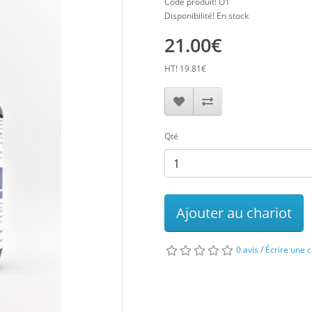
Code produit! O1
Disponibilité! En stock
21.00€
HT! 19.81€
Qté
Ajouter au chariot
0 avis
/
Écrire une c